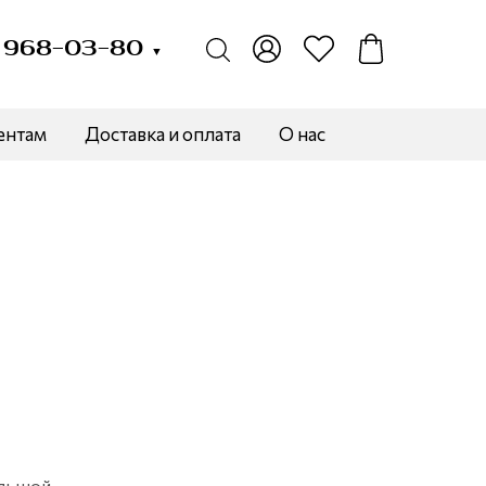
) 968-03-80
▼
ентам
Доставка и оплата
О нас
льшой