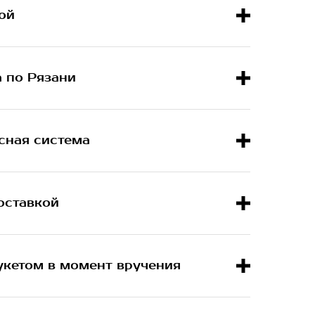
ой
а по Рязани
сная система
оставкой
укетом в момент вручения