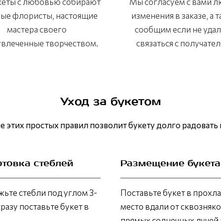
кеты с любовью собирают
Мы согласуем с вами 
ые флористы, настоящие
изменения в заказе, а 
мастера своего
сообщим если не уда
 увлеченные творчеством.
связаться с получател
Уход за букетом
 этих простых правил позволит букету долго радовать 
отовка стеблей
Размещение букета
ьте стебли под углом 3-
Поставьте букет в прохл
сразу поставьте букет в
место вдали от сквозняко
прямых солнечных лучей 