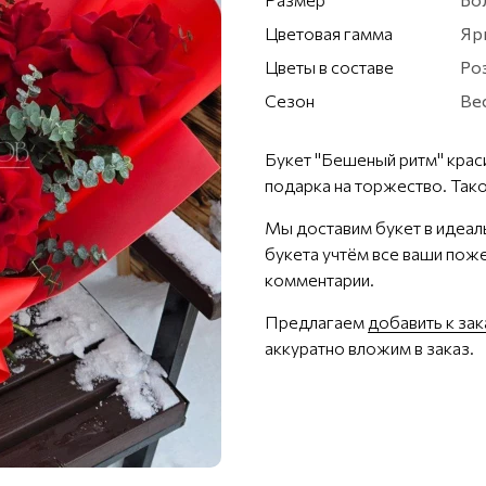
Цветовая гамма
Яр
Цветы в составе
Ро
Сезон
Вес
Букет "Бешеный ритм" крас
подарка на торжество. Тако
Мы доставим букет в идеал
букета учтём все ваши поже
комментарии.
Предлагаем
добавить к зак
аккуратно вложим в заказ.