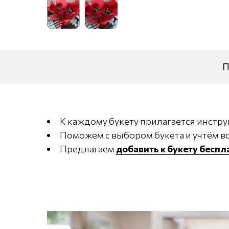
П
К каждому букету прилагается инстру
Поможем с выбором букета и учтём вс
Предлагаем
добавить к букету бесп