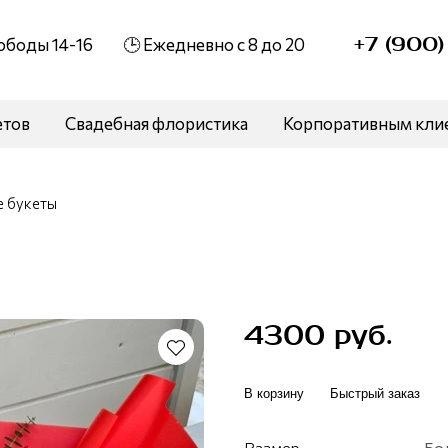
+7 (900
вободы 14-16
🕒 Ежедневно с 8 до 20
етов
Свадебная флористика
Корпоративным кли
 букеты
4300 руб.
В корзину
Быстрый заказ
Размер
Бо