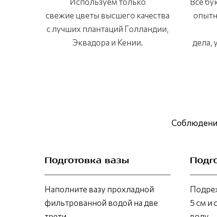
Используем только
Все бу
свежие цветы высшего качества
опытн
с лучших плантаций Голландии,
Эквадора и Кении.
дела,
Соблюдение
Подготовка вазы
Подг
Наполните вазу прохладной
Подреж
фильтрованной водой на две
5 см и 
трети.
воду