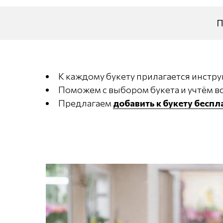
П
К каждому букету прилагается инстру
Поможем с выбором букета и учтём вс
Предлагаем
добавить к букету бесп