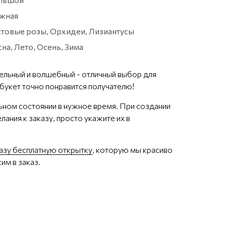
жная
стовые розы, Орхидеи, Лизиантусы
на, Лето, Осень, Зима
тельный и волшебный - отличный выбор для
 букет точно понравится получателю!
ьном состоянии в нужное время. При создании
лания к заказу, просто укажите их в
казу бесплатную открытку
, которую мы красиво
им в заказ.