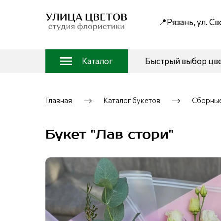
📍Рязань, ул. С
Каталог
Быстрый выбор цв
Главная
Каталог букетов
Сборные
Букет "Лав стори"