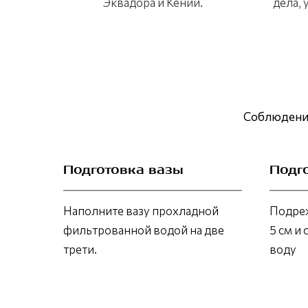
Эквадора и Кении.
дела,
Соблюдение
Подготовка вазы
Подг
Наполните вазу прохладной
Подреж
фильтрованной водой на две
5 см и 
трети.
воду