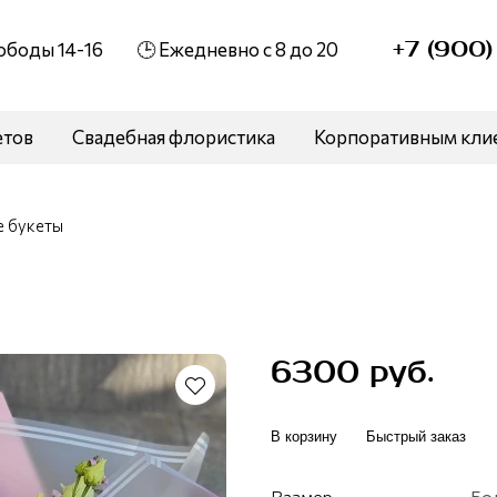
+7 (900
вободы 14-16
🕒 Ежедневно с 8 до 20
етов
Свадебная флористика
Корпоративным кли
 букеты
6300 руб.
В корзину
Быстрый заказ
Размер
Бо