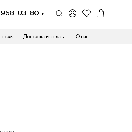
) 968-03-80
▼
ентам
Доставка и оплата
О нас
льшой