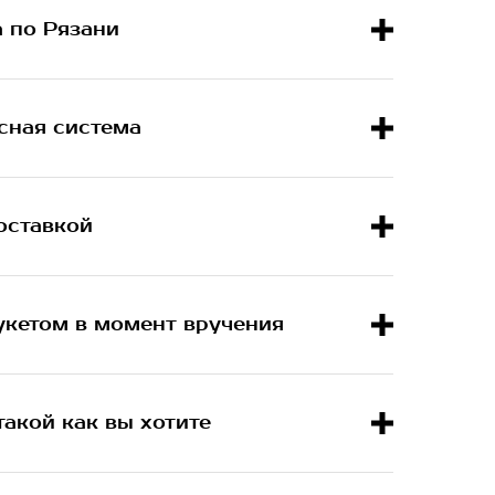
а по Рязани
сная система
оставкой
укетом в момент вручения
такой как вы хотите