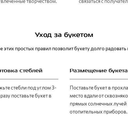
 увлеченные творчеством.
связаться с получател
Уход за букетом
 этих простых правил позволит букету долго радовать 
отовка стеблей
Размещение букета
ьте стебли под углом 3-
Поставьте букет в прохл
сразу поставьте букет в
место вдали от сквозняко
прямых солнечных лучей 
отопительных приборов.