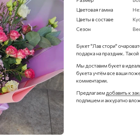
Цветовая гамма
Не
Цветы в составе
Ку
Сезон
Вес
Букет "Лав стори" очарова
подарка на праздник. Такой
Мы доставим букет в идеал
букета учтём все ваши поже
комментарии.
Предлагаем
добавить к за
подпишем и аккуратно влож