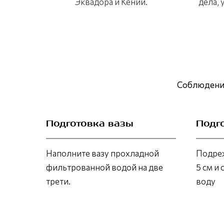
Эквадора и Кении.
дела,
Соблюдение
Подготовка вазы
Подг
Наполните вазу прохладной
Подреж
фильтрованной водой на две
5 см и 
трети.
воду