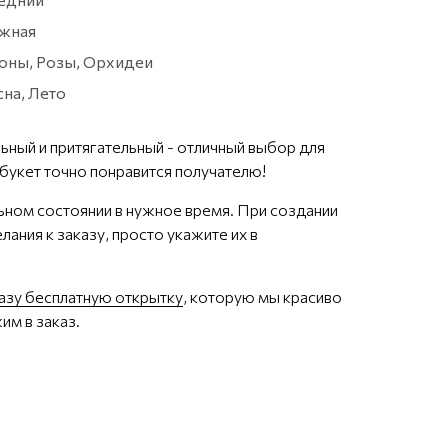
жная
оны, Розы, Орхидеи
сна, Лето
льный и притягательный - отличный выбор для
 букет точно понравится получателю!
ьном состоянии в нужное время. При создании
лания к заказу, просто укажите их в
казу бесплатную открытку
, которую мы красиво
им в заказ.