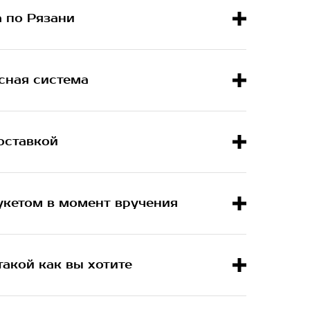
а по Рязани
сная система
оставкой
укетом в момент вручения
такой как вы хотите