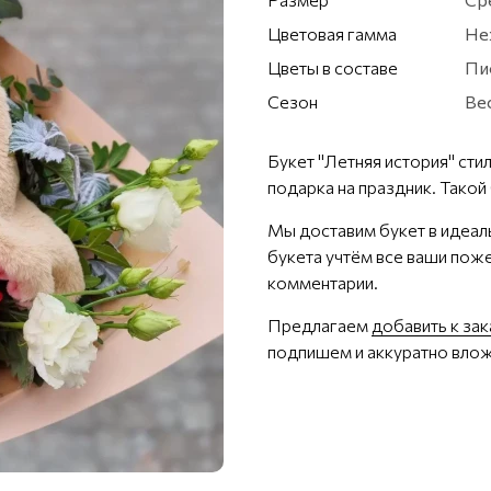
Цветовая гамма
Не
Цветы в составе
Пи
Сезон
Ве
Букет "Летняя история" сти
подарка на праздник. Такой
Мы доставим букет в идеал
букета учтём все ваши поже
комментарии.
Предлагаем
добавить к за
подпишем и аккуратно влож