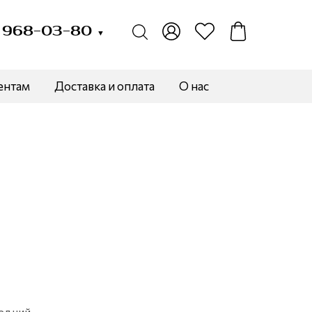
) 968-03-80
▼
ентам
Доставка и оплата
О нас
едний