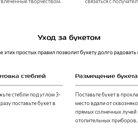
 увлеченные творчеством.
связаться с получател
Уход за букетом
 этих простых правил позволит букету долго радовать 
отовка стеблей
Размещение букета
ьте стебли под углом 3-
Поставьте букет в прохл
сразу поставьте букет в
место вдали от сквозняко
прямых солнечных лучей 
отопительных приборов.