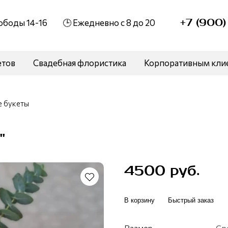
+7 (900
вободы 14-16
🕒 Ежедневно с 8 до 20
етов
Свадебная флористика
Корпоративным кли
 букеты
"
4500 руб.
В корзину
Быстрый заказ
Размер
Ср