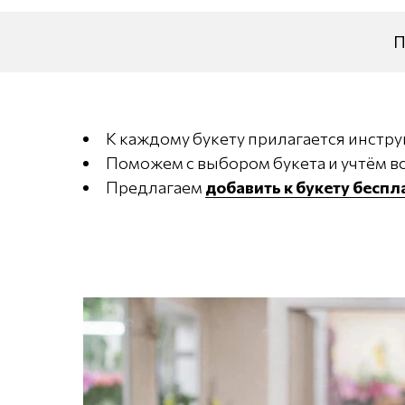
П
К каждому букету прилагается инстру
Поможем с выбором букета и учтём вс
Предлагаем
добавить к букету бесп