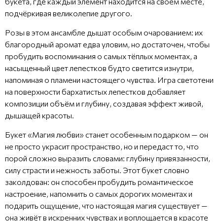
букета, где каждый элемент находится на своём месте,
подчёркивая великолепие другого.
Розы в этом ансамбле дышат особым очарованием: их
благородный аромат едва уловим, но достаточен, чтобы
пробудить воспоминания о самых тёплых моментах, а
насыщенный цвет лепестков будто светится изнутри,
напоминая о пламени настоящего чувства. Игра светотени
на поверхности бархатистых лепестков добавляет
композиции объём и глубину, создавая эффект живой,
дышащей красоты.
Букет «Магия любви» станет особенным подарком — он
не просто украсит пространство, но и передаст то, что
порой сложно выразить словами: глубину привязанности,
силу страсти и нежность заботы. Этот букет словно
заколдован: он способен пробудить романтическое
настроение, напомнить о самых дорогих моментах и
подарить ощущение, что настоящая магия существует —
она живёт в искренних чувствах и воплощается в красоте