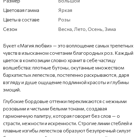
Размер
Большой
Цветовая гамма
Яркая
Цветы в составе
Розы
Сезон
Весна, Лето, Осень, Зима
Букет «Магия любви» — это воплощение самых трепетных
чувств в изысканном сочетании благородных роз. Каждый
цветок в композиции словно хранит в себе частицу
волшебства: плотные бутоны, окутанные множеством
бархатистых лепестков, постепенно раскрываются, даря
взгляду и душе ощущение подлинной красоты и глубины
эмоций.
Глубокие бордовые оттенки перекликаются с нежными
розовыми и чистыми белыми тонами, создавая
гармоничную палитру, которая говорит без слов — о
страсти, нежности и искренности. Строгие линии стеблей и
плавные изгибы лепестков образуют безупречный силуэт