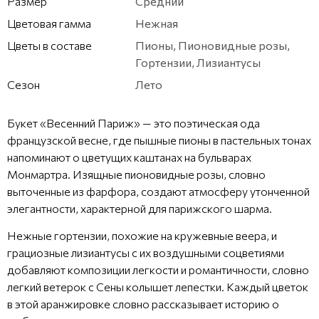
Размер
Средний
Цветовая гамма
Нежная
Цветы в составе
Пионы, Пионовидные розы,
Гортензии, Лизиантусы
Сезон
Лето
Букет «Весенний Париж» — это поэтическая ода
французской весне, где пышные пионы в пастельных тонах
напоминают о цветущих каштанах на бульварах
Монмартра. Изящные пионовидные розы, словно
выточенные из фарфора, создают атмосферу утонченной
элегантности, характерной для парижского шарма.
Нежные гортензии, похожие на кружевные веера, и
грациозные лизиантусы с их воздушными соцветиями
добавляют композиции легкости и романтичности, словно
легкий ветерок с Сены колышет лепестки. Каждый цветок
в этой аранжировке словно рассказывает историю о