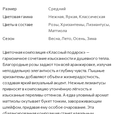
Размер
Средний
Цветовая гамма
Нежная, Яркая, Классическая
Цветы в составе
Розы, Хризантемы, Лизиантусы,
Маттиола
Сезон
Весна, Лето, Осень, Зима
Цветочная композиция «Классный подарок» —
гармоничное сочетание изысканности и душевного тепла.
Благородные розы задают тон всей аранжировке, излучая
неподдельную элегантность и глубину чувств. Пышные
хризантемы добавляют объём и жизнерадостность,
создавая яркий визуальный акцент. Нежные лизиантусы
привносят в композицию утончённую лёгкость и
изысканные переливы оттенков. А едва уловимый аромат
маттиолы окутывает букет тонким, завораживающим
шлейфом, придавая ему особое очарование. Эта
сбалансированная композиция станет идеальным