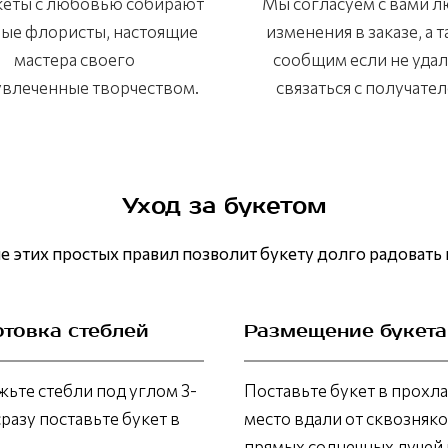
кеты с любовью собирают
Мы согласуем с вами 
ые флористы, настоящие
изменения в заказе, а 
мастера своего
сообщим если не уда
 увлеченные творчеством.
связаться с получател
Уход за букетом
 этих простых правил позволит букету долго радовать 
отовка стеблей
Размещение букета
ьте стебли под углом 3-
Поставьте букет в прохл
сразу поставьте букет в
место вдали от сквозняко
прямых солнечных лучей 