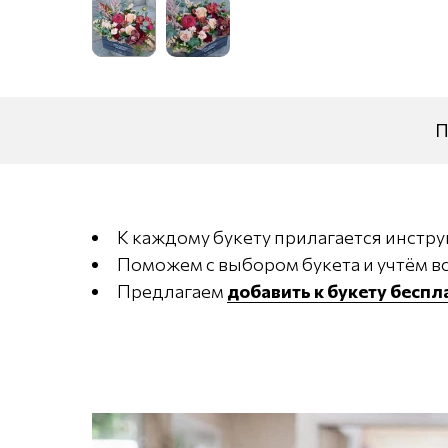
П
К каждому букету прилагается инстру
Поможем с выбором букета и учтём вс
Предлагаем
добавить к букету бесп