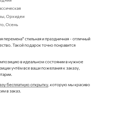
ассическая
зы, Орхидеи
то, Осень
 перемена" стильная и праздничная - отличный
ество. Такой подарок точно понравится
мпозицию в идеальном состоянии в нужное
иции учтём все ваши пожелания к заказу,
тарии.
казу бесплатную открытку
, которую мы красиво
им в заказ.