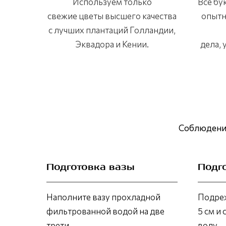
Используем только
Все бу
свежие цветы высшего качества
опытн
с лучших плантаций Голландии,
Эквадора и Кении.
дела,
Соблюдение
Подготовка вазы
Подг
Наполните вазу прохладной
Подреж
фильтрованной водой на две
5 см и 
трети.
воду