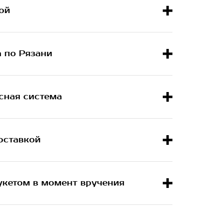
ой
а по Рязани
сная система
оставкой
укетом в момент вручения