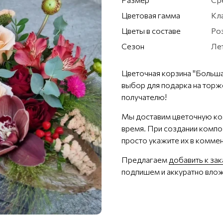
Цветовая гамма
Кл
Цветы в составе
Ро
Сезон
Ле
Цветочная корзина "Большая
выбор для подарка на торж
получателю!
Мы доставим цветочную ко
время. При создании композ
просто укажите их в коммен
Предлагаем
добавить к за
подпишем и аккуратно влож