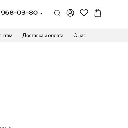
) 968-03-80
▼
ентам
Доставка и оплата
О нас
едний