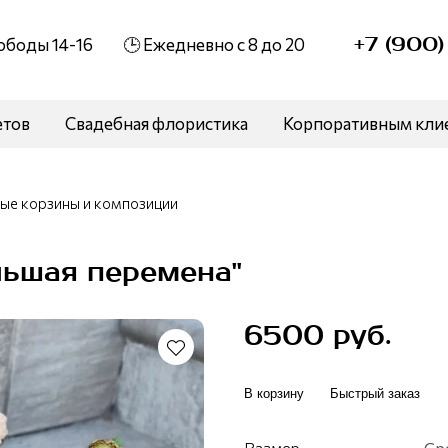
+7 (900
вободы 14-16
🕒 Ежедневно с 8 до 20
етов
Свадебная флористика
Корпоративным кли
ые корзины и композиции
льшая перемена"
6500 руб.
В корзину
Быстрый заказ
Размер
Ср