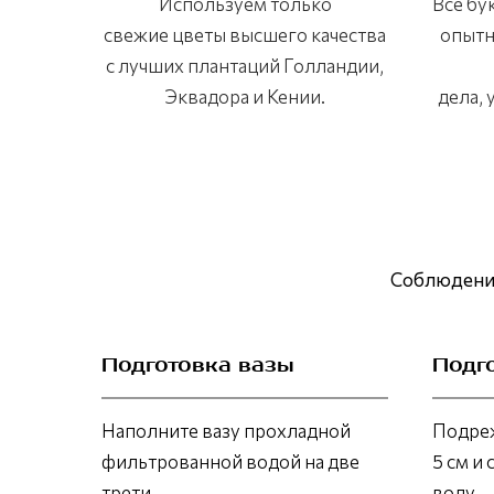
Используем только
Все бу
свежие цветы высшего качества
опытн
с лучших плантаций Голландии,
Эквадора и Кении.
дела,
Соблюдение
Подготовка вазы
Подг
Наполните вазу прохладной
Подреж
фильтрованной водой на две
5 см и 
трети.
воду