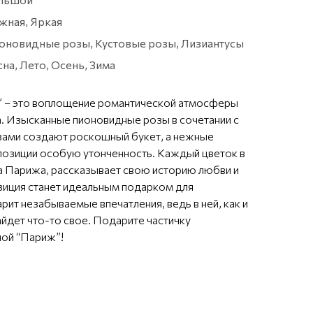
жная, Яркая
оновидные розы, Кустовые розы, Лизиантусы
на, Лето, Осень, Зима
” – это воплощение романтической атмосферы
. Изысканные пионовидные розы в сочетании с
ами создают роскошный букет, а нежные
позиции особую утонченность. Каждый цветок в
ка Парижа, рассказывает свою историю любви и
зиция станет идеальным подарком для
ит незабываемые впечатления, ведь в ней, как и
йдет что-то свое. Подарите частичку
ной “Париж”!