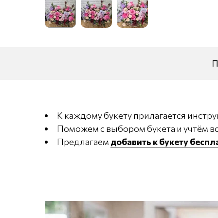
П
К каждому букету прилагается инстру
Поможем с выбором букета и учтём вс
Предлагаем
добавить к букету бесп