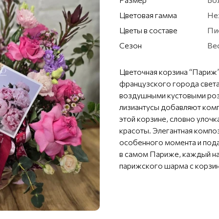
Цветовая гамма
Не
Цветы в составе
Пи
Сезон
Вес
Цветочная корзина “Париж
французского города света
воздушными кустовыми роз
лизиантусы добавляют ком
этой корзине, словно улоч
красоты. Элегантная компо
особенного момента и подар
в самом Париже, каждый на
парижского шарма с корзи