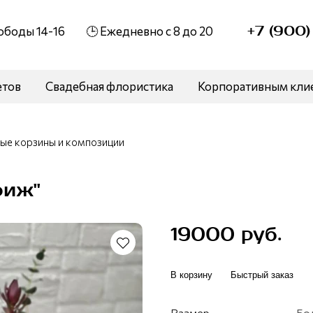
+7 (900
вободы 14-16
🕒 Ежедневно с 8 до 20
етов
Свадебная флористика
Корпоративным кли
ые корзины и композиции
риж"
19000 руб.
В корзину
Быстрый заказ
Размер
Бо