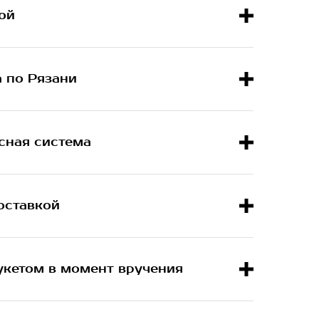
ой
а по Рязани
сная система
оставкой
укетом в момент вручения