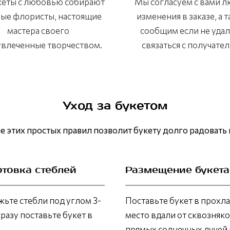
кеты с любовью собирают
Мы согласуем с вами 
ые флористы, настоящие
изменения в заказе, а 
мастера своего
сообщим если не уда
 увлеченные творчеством.
связаться с получател
Уход за букетом
 этих простых правил позволит букету долго радовать 
отовка стеблей
Размещение букета
ьте стебли под углом 3-
Поставьте букет в прохл
сразу поставьте букет в
место вдали от сквозняко
прямых солнечных лучей 